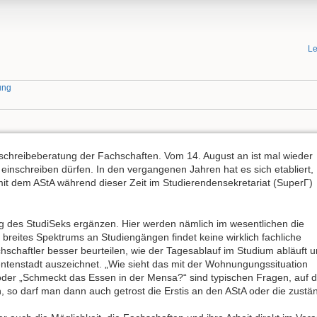
Le
ung
schreibeberatung der Fachschaften. Vom 14. August an ist mal wieder
s einschreiben dürfen. In den vergangenen Jahren hat es sich etabliert,
t dem AStA während dieser Zeit im Studierendensekretariat (SuperΓ)
g des StudiSeks ergänzen. Hier werden nämlich im wesentlichen die
 breites Spektrums an Studiengängen findet keine wirklich fachliche
hschaftler besser beurteilen, wie der Tagesablauf im Studium abläuft 
ntenstadt auszeichnet. „Wie sieht das mit der Wohnungungssituation
 oder „Schmeckt das Essen in der Mensa?“ sind typischen Fragen, auf 
n, so darf man dann auch getrost die Erstis an den AStA oder die zust