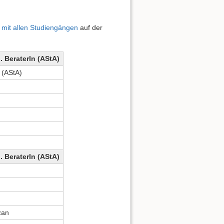
e mit allen Studiengängen
auf der
. BeraterIn (AStA)
r (AStA)
. BeraterIn (AStA)
zan