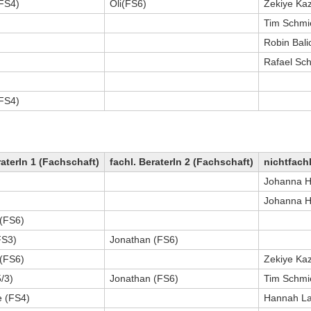
FS4)
Oli(FS6)
Zekiye Ka
Tim Schmi
Robin Bali
Rafael Sch
FS4)
raterIn 1 (Fachschaft)
fachl. BeraterIn 2 (Fachschaft)
nichtfachl
Johanna H
Johanna H
(FS6)
FS3)
Jonathan (FS6)
(FS6)
Zekiye Ka
/3)
Jonathan (FS6)
Tim Schmi
e (FS4)
Hannah La