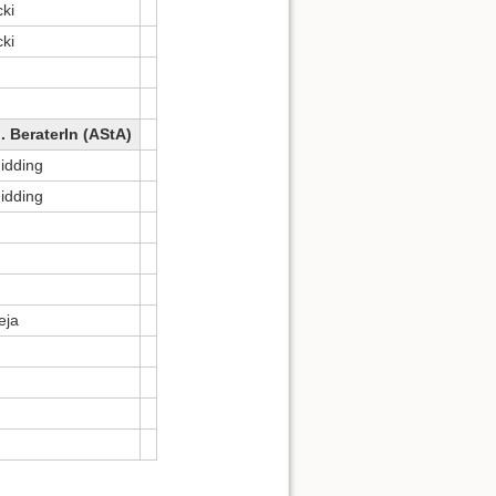
cki
cki
. BeraterIn (AStA)
idding
idding
eja