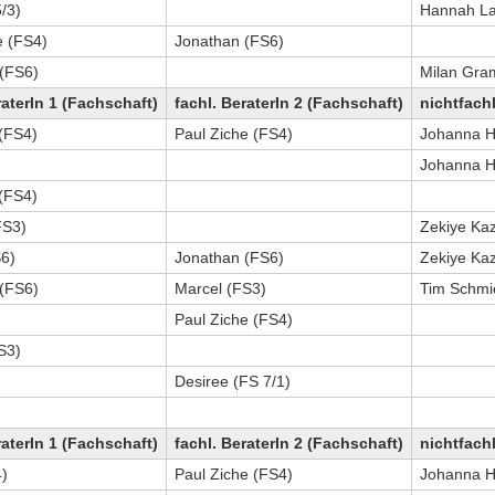
/3)
Hannah La
e (FS4)
Jonathan (FS6)
(FS6)
Milan Gra
raterIn 1 (Fachschaft)
fachl. BeraterIn 2 (Fachschaft)
nichtfachl
 (FS4)
Paul Ziche (FS4)
Johanna H
Johanna H
 (FS4)
FS3)
Zekiye Ka
S6)
Jonathan (FS6)
Zekiye Ka
(FS6)
Marcel (FS3)
Tim Schmi
Paul Ziche (FS4)
S3)
Desiree (FS 7/1)
raterIn 1 (Fachschaft)
fachl. BeraterIn 2 (Fachschaft)
nichtfachl
)
Paul Ziche (FS4)
Johanna H