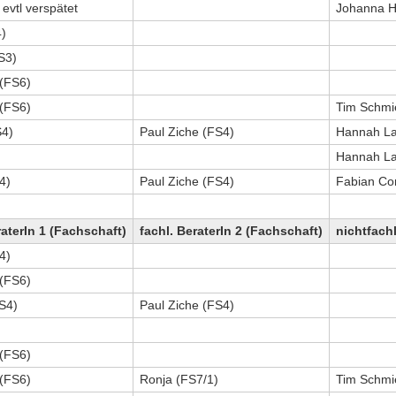
evtl verspätet
Johanna H
)
S3)
(FS6)
(FS6)
Tim Schmi
S4)
Paul Ziche (FS4)
Hannah La
Hannah La
4)
Paul Ziche (FS4)
Fabian C
raterIn 1 (Fachschaft)
fachl. BeraterIn 2 (Fachschaft)
nichtfachl
4)
(FS6)
FS4)
Paul Ziche (FS4)
(FS6)
(FS6)
Ronja (FS7/1)
Tim Schmi