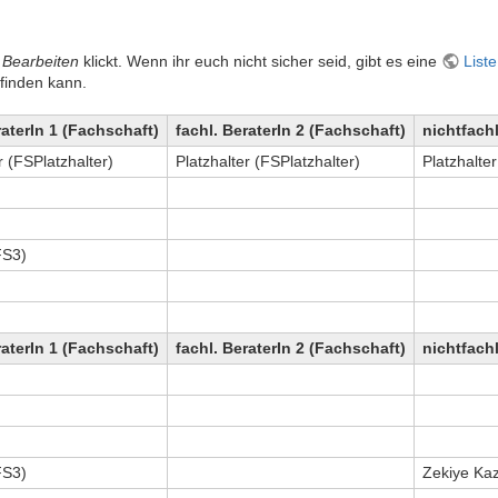
f
Bearbeiten
klickt. Wenn ihr euch nicht sicher seid, gibt es eine
List
finden kann.
raterIn 1 (Fachschaft)
fachl. BeraterIn 2 (Fachschaft)
nichtfachl
r (FSPlatzhalter)
Platzhalter (FSPlatzhalter)
Platzhalte
FS3)
raterIn 1 (Fachschaft)
fachl. BeraterIn 2 (Fachschaft)
nichtfachl
FS3)
Zekiye Ka