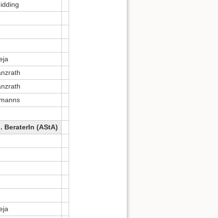
idding
eja
nzrath
nzrath
omanns
. BeraterIn (AStA)
eja