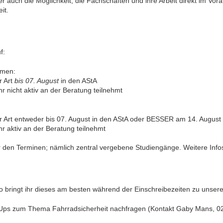
r auch die Möglichkeit, die Fachschaften und ihre Arbeit direkt im Vor
it.
f:
hmen:
r Art
bis 07. August
in den AStA
hr nicht aktiv an der Beratung teilnehmt
er Art entweder bis 07. August in den AStA oder BESSER am 14. August
hr aktiv an der Beratung teilnehmt
er den Terminen; nämlich zentral vergebene Studiengänge. Weitere Inf
 so bringt ihr dieses am besten während der Einschreibezeiten zu unse
ll-Ups zum Thema Fahrradsicherheit nachfragen (Kontakt Gaby Mans, 