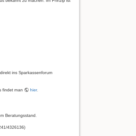
aus bekannt zu machen. Im Prinzip ist
 direkt ins Sparkassenforum
os findet man
hier
.
rem Beratungsstand.
0241/4326136)