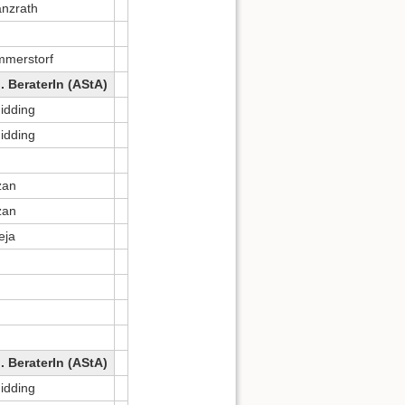
nzrath
mmerstorf
. BeraterIn (AStA)
idding
idding
zan
zan
eja
. BeraterIn (AStA)
idding