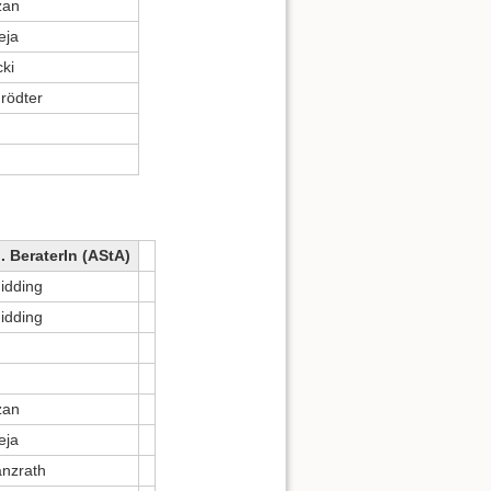
zan
eja
cki
rödter
. BeraterIn (AStA)
idding
idding
zan
eja
nzrath